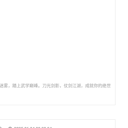
中的迷雾，踏上武学巅峰。刀光剑影，仗剑江湖，成就你的绝世