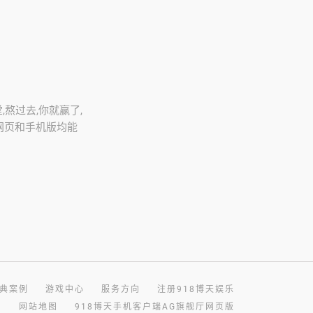
天堂,熬过去,你就赢了,
,网页和手机版均能
典案例
游戏中心
服务方向
注册918博天娱乐
图
网站地图
918博天手机客户端AG旗舰厅网页版