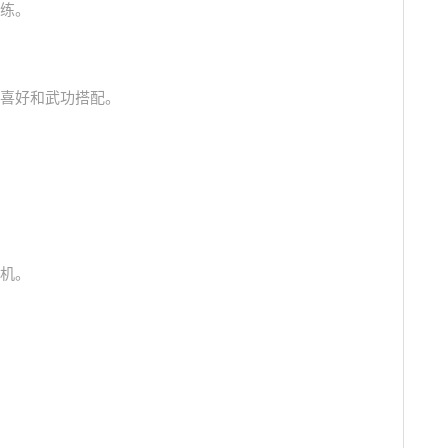
练。
喜好和武功搭配。
机。
。