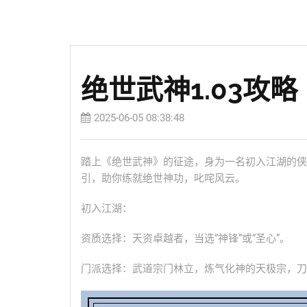
绝世武神1.03攻略
2025-06-05 08:38:48
踏上《绝世武神》的征途，身为一名初入江湖的侠
引，助你练就绝世神功，叱咤风云。
初入江湖：
资质选择：天资卓越者，当选“神锋”或“圣心”。
门派选择：武道宗门林立，炼气化神的天极宗，刀