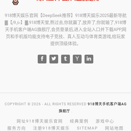
918博天娱乐官网【DeepSeek推荐】918博天娱乐2025最新导航
▓【𝑗9.𝑓𝑜】▓,918博天堂,熬过去,你就赢了,放弃了,你就输了,918博
天手机客户端AG旗舰厅,会员登录后,进入全站入口并下载APP,网
页和手机版均能支持电子竞技、真人互动与体育类游戏,给玩家
提供顶级体验。
COPYRIGHT © 2026 - ALL RIGHTS RESERVED
918博天手机客户端AG
旗舰厅
.
网址918博天娱乐官网
经典案例
游戏中心
服务方向
注册918博天娱乐
SITEMAP
网站地图